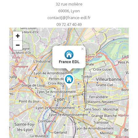
32 rue molière
69006, Lyon
contact[@]france-edl.fr
09 72 47 40 49
+
−
×
France EDL