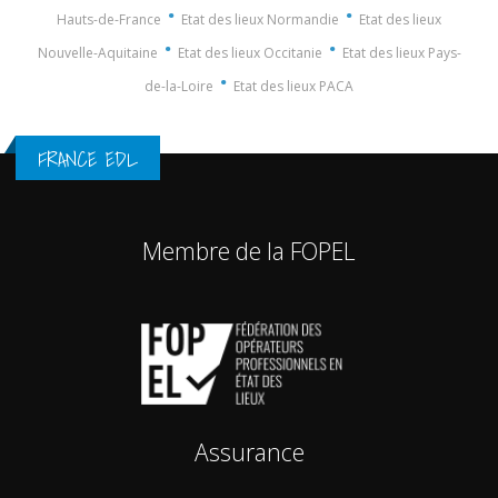
·
·
Hauts-de-France
Etat des lieux Normandie
Etat des lieux
·
·
Nouvelle-Aquitaine
Etat des lieux Occitanie
Etat des lieux Pays-
·
de-la-Loire
Etat des lieux PACA
FRANCE EDL
Membre de la FOPEL
Assurance