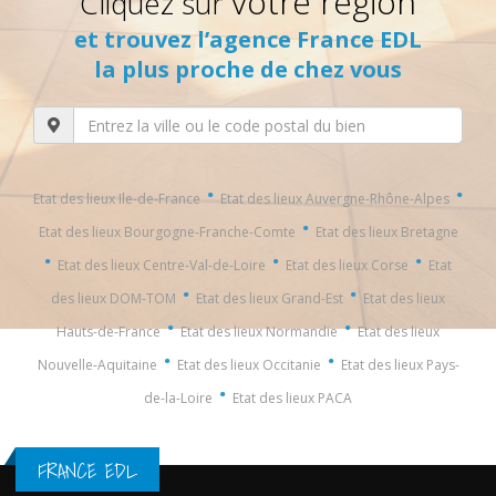
votre région
Cliquez sur
et trouvez l’agence France EDL
la plus proche de chez vous
·
·
Etat des lieux Ile-de-France
Etat des lieux Auvergne-Rhône-Alpes
·
Etat des lieux Bourgogne-Franche-Comte
Etat des lieux Bretagne
·
·
·
Etat des lieux Centre-Val-de-Loire
Etat des lieux Corse
Etat
·
·
des lieux DOM-TOM
Etat des lieux Grand-Est
Etat des lieux
·
·
Hauts-de-France
Etat des lieux Normandie
Etat des lieux
·
·
Nouvelle-Aquitaine
Etat des lieux Occitanie
Etat des lieux Pays-
·
de-la-Loire
Etat des lieux PACA
FRANCE EDL